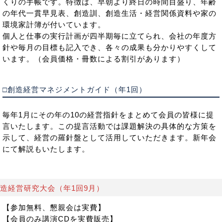
くりの手帳です。特徴は、早朝より終日の時間目盛り、年齢
の年代一貫早見表、創造訓、創造生活・経営関係資料や家の
環境家計簿が付いています。
個人と仕事の実行計画が四半期毎に立てられ、会社の年度方
針や毎月の目標も記入でき、各々の成果も分かりやすくして
います。（会員価格・冊数による割引があります）
□創造経営マネジメントガイド（年1回）
毎年1月にその年の10の経営指針をまとめて会員の皆様に提
言いたします。この提言活動では課題解決の具体的な方策を
示して、経営の羅針盤として活用していただきます。新年会
にて解説もいたします。
造経営研究大会（年1回9月）
【参加無料、懇親会は実費】
【会員のみ講演CDを実費販売】