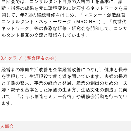
当部会では、コンサルタント自身の人格向上を基本に、診
断・指導の成果を元に環境変化に対応するネットワークを展
開して、年2回の継続研修をはじめ、「マスター・創造経営
コンサルタント・ネットーワーク（MSC-NET）」「次世代
ネットワーク」等の多彩な研修・研究会を開催して、コンサ
ルタント相互の交流と研鑚をしています。
00才クラブ（寿命院友の会）
経営者の家庭生活改善を企業経営改善につなげ、健康と長寿
を実現して、生涯現役で働く道を開いています。夫婦の長寿
と子孫の繁栄、事業の継承と発展、産業の創出のための「夫
婦・親子を基本とした家族の生き方、生活文化の創造」に向
けて、「ふうふ創造セミナー合宿」や研修会活動を行ってい
ます。
人部会