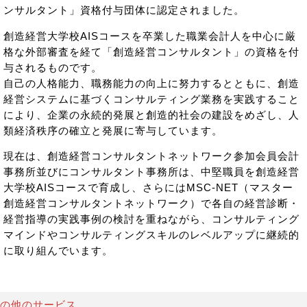
ンサルタント」資格付与団体に認定されました。
創造経営大学校AISコースを卒業した職業会計人を中心に厳
格な外部審査を経て「創造経営コンサルタント」の資格を付
与されるものです。
自己の人格能力、職務能力の向上に努力するとともに、創造
経営システムに基づくコンサルティング業務を実践すること
により、企業の永続的発展と創造的社会の建設をめざし、人
類経済秩序の確立と発展に寄与しています。
現在は、創造経営コンサルタントネットワーク参加会員会計
事務所並びにコンサルタント事務所は、中堅職員を創造経営
大学校AISコースで育成し、さらにはMSC-NET（マスター
創造経営コンサルタントネットワーク）で各自の経営診断・
経営指導の実践事例の検討を重ねながら、コンサルティング
マインドやコンサルティングスキルのレベルアップに継続的
に取り組んでいます。
の他のサービス