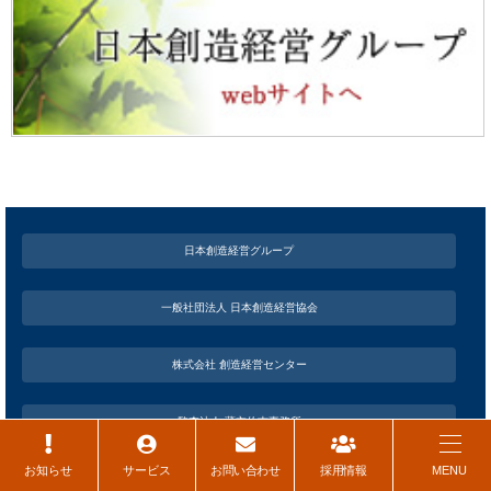
日本創造経営グループ
一般社団法人 日本創造経営協会
株式会社 創造経営センター
監査法人 薄衣佐吉事務所
お知らせ
サービス
お問い合わせ
採用情報
MENU
税理士法人 大和