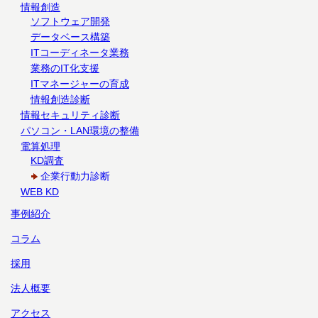
情報創造
ソフトウェア開発
データベース構築
ITコーディネータ業務
業務のIT化支援
ITマネージャーの育成
情報創造診断
情報セキュリティ診断
パソコン・LAN環境の整備
電算処理
KD調査
企業行動力診断
WEB KD
事例紹介
コラム
採用
法人概要
アクセス