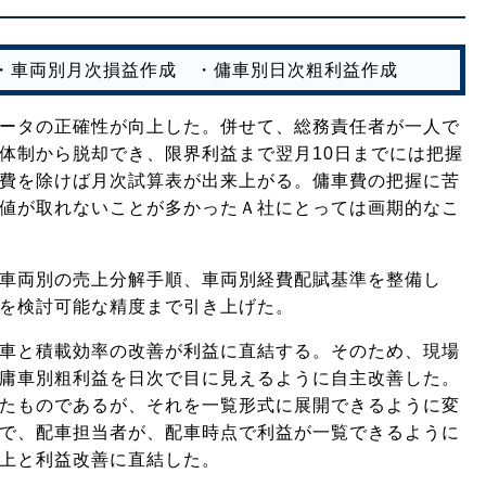
・車両別月次損益作成 ・傭車別日次粗利益作成
ータの正確性が向上した。併せて、総務責任者が一人で
体制から脱却でき、限界利益まで翌月10日までには把握
費を除けば月次試算表が出来上がる。傭車費の把握に苦
値が取れないことが多かったＡ社にとっては画期的なこ
車両別の売上分解手順、車両別経費配賦基準を整備し
を検討可能な精度まで引き上げた。
車と積載効率の改善が利益に直結する。そのため、現場
庸車別粗利益を日次で目に見えるように自主改善した。
たものであるが、それを一覧形式に展開できるように変
で、配車担当者が、配車時点で利益が一覧できるように
上と利益改善に直結した。