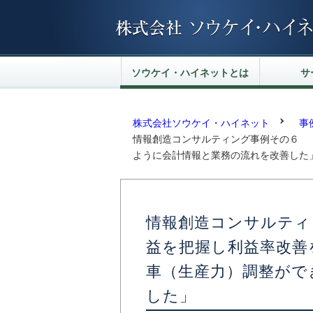
ソウケイ・ハイネットとは
サ
社長挨拶
グループ経営理念
ソウケイ・ハイネットの概要
沿革
情報創造
情報セキュ
パソコン・
電算処理
WEB KD
ソフト
データ
ITコー
業務のI
ITマネ
情報創
KD調査
企業行
株式会社ソウケイ・ハイネット
事
情報創造コンサルティング事例その６ 
ように会計情報と業務の流れを改善した
情報創造コンサルティ
益を把握し利益率改善
車（生産力）調整がで
した」