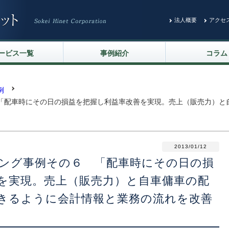
法人概要
アクセ
ービス一覧
事例紹介
コラム
リティ診断
LAN環境の整備
ウェア開発
ベース構築
ディネータ業務
T化支援
ージャーの育成
造診断
動力診断
例
「配車時にその日の損益を把握し利益率改善を実現。売上（販売力）と
」
2013/01/12
ング事例その６ 「配車時にその日の損
を実現。売上（販売力）と自車傭車の配
きるように会計情報と業務の流れを改善