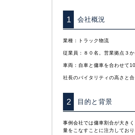
1
会社概況
業種：トラック物流
従業員：８０名。営業拠点３か
車両：自車と傭車を合わせて10
社長のバイタリティの高さと合
2
目的と背景
事例会社では傭車割合が大きく
量をこなすことに注力しており