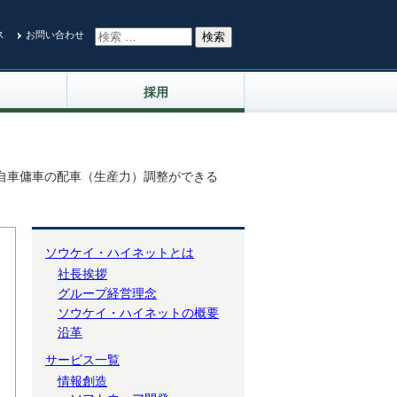
ス
お問い合わせ
採用
自車傭車の配車（生産力）調整ができる
ソウケイ・ハイネットとは
社長挨拶
グループ経営理念
ソウケイ・ハイネットの概要
沿革
サービス一覧
情報創造