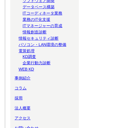
ソフトウェア開発
データベース構築
ITコーディネータ業務
業務のIT化支援
ITマネージャーの育成
情報創造診断
情報セキュリティ診断
パソコン・LAN環境の整備
電算処理
KD調査
企業行動力診断
WEB KD
事例紹介
コラム
採用
法人概要
アクセス