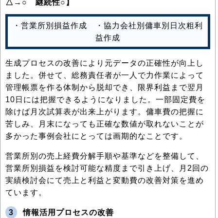
△→○ 継続性○】
・営業所別損益作成 ・協力会社別傭車別日次粗利
益作成
生成プロセスの改善により元データの正確性が向上し
ました。併せて、総務責任者が一人で力作業によって
管理帳票を作る体制から脱却でき、限界利益まで翌月
10日には把握できるようになりました。一部固定費を
除けば月次試算表が出来上がります。傭車費の把握に
苦しみ、月末になっても正確な数値が取れないことが
多かった事例会社にとっては画期的なことです。
営業所別の売上経費分解手順や基準などを整備して、
営業所別損益を検討可能な精度まで引き上げ、月2回の
実績検討会にて売上と利益と変動費の改善対策を進め
ています。
3
情報活用プロセスの改善