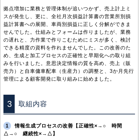
拠点増加に業務と管理体制が追いつかず、売上計上ミ
スが発生し、更に、全社月次損益計算書の営業所別損
益計算書への展開、車両別損益に正しく分解ができま
せんでした。仕組みとフォームは作りましたが、業務
の遅れと、力作業で作りこむためにミスが多く、検討
できる精度の資料を作れませんでした。この改善のた
め、生成と加工プロセスの正確性と早期化への取り組
みを行いました。意思決定情報の質を高め、売上（販
売力）と自車傭車配車（生産力）の調整と、3か月先行
管理による顧客開発に取り組みに始めました。
3
取組内容
1
情報生成プロセスの改善【正確性×→○ 時間
△→○ 継続性×→△】