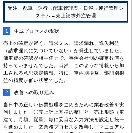
受注→配車→運行→配車管理表・日報→運行管理シ
ステム→売上請求外注管理
1
生成プロセスの現状
売上の確定が遅く、請求ミス、請求漏れ、逸失利益
（請求漏れに気づいていない）が発生していました。
傭車費の確認が相手任せで、事例会社側の確定数値を
持っていませんでした。当然、このような情報から加
工される意思決定情報、特に、車両別損益、部門別損
益の精度が低い状態でした。
2
改善への取り組み
当日中の正しい伝票処理を進めるために業務改善を実
施しました。①売上計上基準の整理と、売上形態（車
建て、月額、従量）毎に妥当な入力方法を設定し統一
を進めました。②業務プロセスを改善し、マニュアル