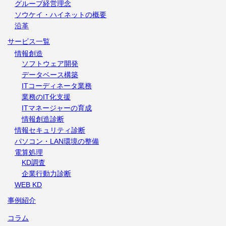
グループ経営理念
ソウケイ・ハイネットの概要
沿革
サービス一覧
情報創造
ソフトウェア開発
データベース構築
ITコーディネータ業務
業務のIT化支援
ITマネージャーの育成
情報創造診断
情報セキュリティ診断
パソコン・LAN環境の整備
電算処理
KD調査
企業行動力診断
WEB KD
事例紹介
コラム